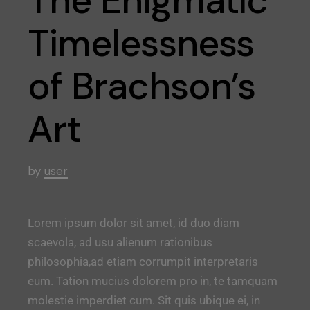
The Enigmatic
Timelessness
of Brachson’s
Art
by
user
Lorem ipsum dolor sit amet, id duo diam
scaevola, ad usu alienum rationibus
philosophia,ad etiam corrumpit interpretaris
eum. Tation mucius dolorem pro in, te tamquam
molestie imperdiet cum. Sit quis ubique ei, in