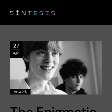
27
Ago
Artwork