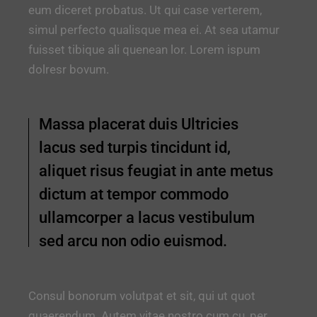
eum diceret probatus. Ut qui case verterem,
simul perfecto qualisque mea ei. At sea utamur
fuisset tibique ali quenean lor. Lorem ispum
dolresr bovum.
Massa placerat duis Ultricies
lacus sed turpis tincidunt id,
aliquet risus feugiat in ante metus
dictum at tempor commodo
ullamcorper a lacus vestibulum
sed arcu non odio euismod.
Consul bonorum volutpat et sit, qui ut quot
quaerendum. Autem vitae nostro cum cu, per