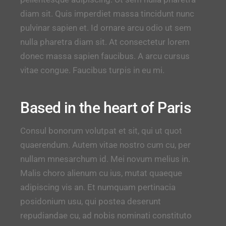
diam sit. Quis imperdiet massa tincidunt nunc
pulvinar sapien et. Id ornare arcu odio ut sem
nulla pharetra diam sit. At consectetur lorem
donec massa sapien faucibus. A arcu cursus
vitae congue. Faucibus turpis in eu mi.
Based in the heart of Paris
Consul bonorum volutpat et sit, qui ut quot
quaerendum. Autem vitae nostro cum cu, per
nullam mnesarchum id. Mei novum melius in.
Malis choro alienum cu ius, mutat quaeque
adipiscing vis an. Et numquam pertinacia
posidonium usu, qui postea deserunt
repudiandae cu, ad nobis nominati constituto