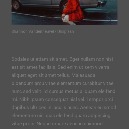
Shannon Vandenheuvel / Unsplash
Sodales ut etiam sit amet. Eget nullam non nisi
est sit amet facilisis. Sed enim ut sem viverra
aliquet eget sit amet tellus. Malesuada
bibendum arcu vitae elementum curabitur vitae
nunc sed velit. Id cursus metus aliquam eleifend
mi. Nibh ipsum consequat nisl vel. Tempor orci
dapibus ultrices in iaculis nunc. Aenean euismod
elementum nisi quis eleifend quam adipiscing
vitae proin. Neque ornare aenean euismod