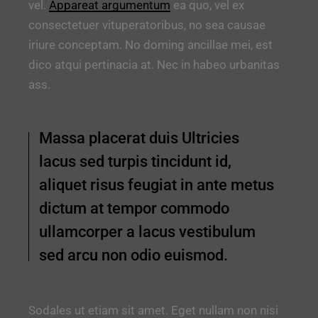
vel.
Appareat argumentum
ea quo, vel ex
consectetuer vituperatoribus, no sea causae
iriure conceptam. No doming ancillae mei, est
dico atqui pertinacia at. Nec in habeo urbanitas
ass.
Massa placerat duis Ultricies
lacus sed turpis tincidunt id,
aliquet risus feugiat in ante metus
dictum at tempor commodo
ullamcorper a lacus vestibulum
sed arcu non odio euismod.
Sodales ut etiam sit amet. Eget nullam non nisi