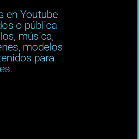
s en Youtube
os o pública
ulos, música,
enes, modelos
tenidos para
es.