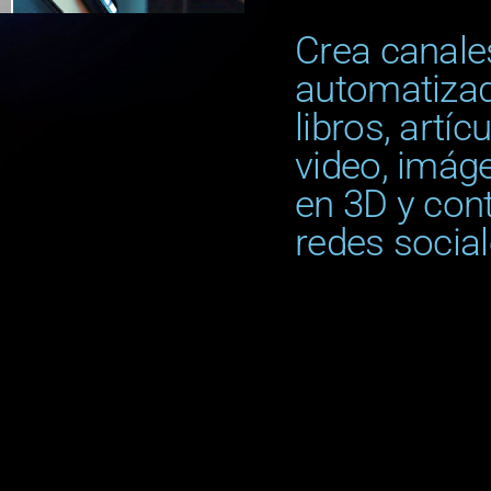
Crea canale
automatizad
libros, artíc
video, imág
en 3D y con
redes social