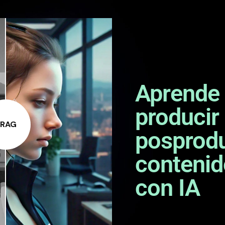
Aprende 
producir
RAG
posprodu
contenid
con IA