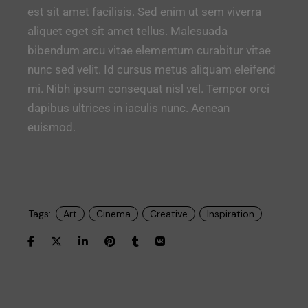
est sit amet facilisis. Sed enim ut sem viverra
aliquet eget sit amet tellus. Malesuada
bibendum arcu vitae elementum curabitur vitae
nunc sed velit. Id cursus metus aliquam eleifend
mi. Nibh ipsum consequat nisl vel. Tempor orci
dapibus ultrices in iaculis nunc. Aenean
euismod.
Tags:
Art
Cinema
Creative
Inspiration