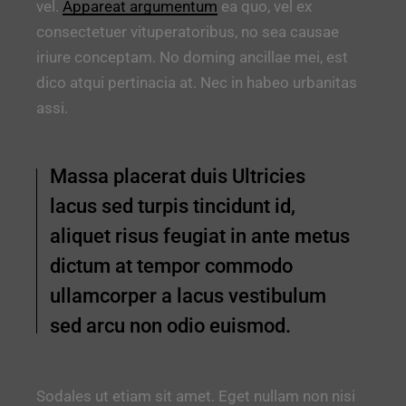
vel.
Appareat argumentum
ea quo, vel ex
consectetuer vituperatoribus, no sea causae
iriure conceptam. No doming ancillae mei, est
dico atqui pertinacia at. Nec in habeo urbanitas
assi.
Massa placerat duis Ultricies
lacus sed turpis tincidunt id,
aliquet risus feugiat in ante metus
dictum at tempor commodo
ullamcorper a lacus vestibulum
sed arcu non odio euismod.
Sodales ut etiam sit amet. Eget nullam non nisi