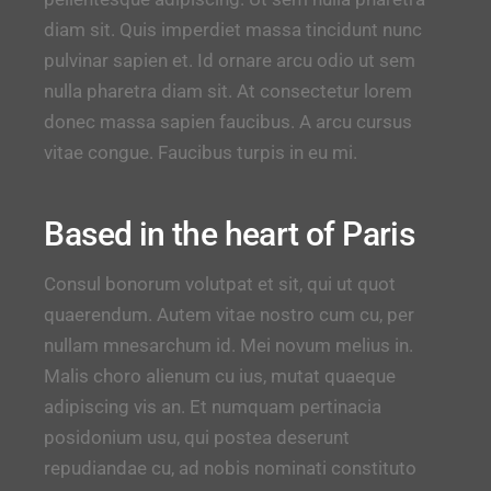
diam sit. Quis imperdiet massa tincidunt nunc
pulvinar sapien et. Id ornare arcu odio ut sem
nulla pharetra diam sit. At consectetur lorem
donec massa sapien faucibus. A arcu cursus
vitae congue. Faucibus turpis in eu mi.
Based in the heart of Paris
Consul bonorum volutpat et sit, qui ut quot
quaerendum. Autem vitae nostro cum cu, per
nullam mnesarchum id. Mei novum melius in.
Malis choro alienum cu ius, mutat quaeque
adipiscing vis an. Et numquam pertinacia
posidonium usu, qui postea deserunt
repudiandae cu, ad nobis nominati constituto