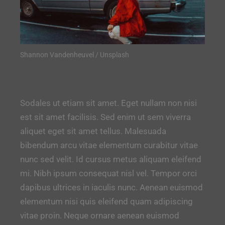
Shannon Vandenheuvel / Unsplash
Sodales ut etiam sit amet. Eget nullam non nisi
est sit amet facilisis. Sed enim ut sem viverra
aliquet eget sit amet tellus. Malesuada
bibendum arcu vitae elementum curabitur vitae
nunc sed velit. Id cursus metus aliquam eleifend
mi. Nibh ipsum consequat nisl vel. Tempor orci
dapibus ultrices in iaculis nunc. Aenean euismod
elementum nisi quis eleifend quam adipiscing
vitae proin. Neque ornare aenean euismod