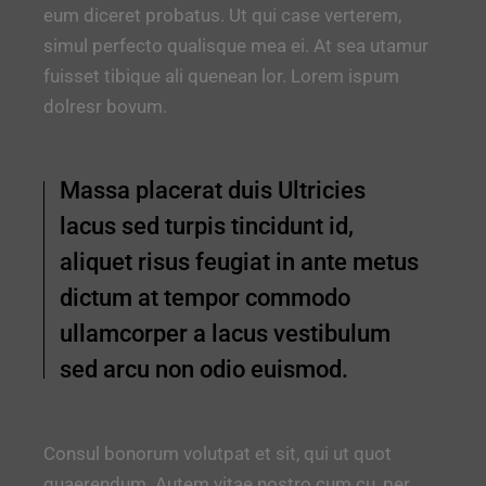
eum diceret probatus. Ut qui case verterem,
simul perfecto qualisque mea ei. At sea utamur
fuisset tibique ali quenean lor. Lorem ispum
dolresr bovum.
Massa placerat duis Ultricies
lacus sed turpis tincidunt id,
aliquet risus feugiat in ante metus
dictum at tempor commodo
ullamcorper a lacus vestibulum
sed arcu non odio euismod.
Consul bonorum volutpat et sit, qui ut quot
quaerendum. Autem vitae nostro cum cu, per