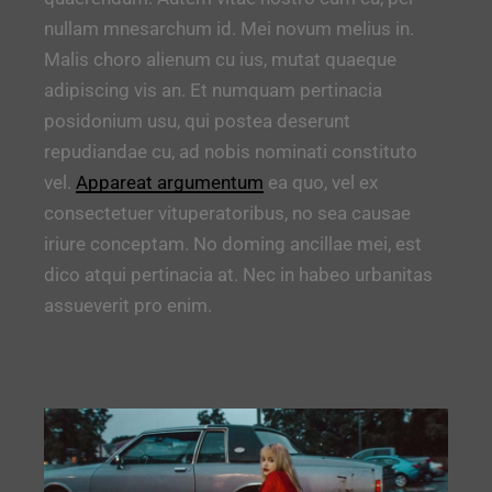
nullam mnesarchum id. Mei novum melius in.
Malis choro alienum cu ius, mutat quaeque
adipiscing vis an. Et numquam pertinacia
posidonium usu, qui postea deserunt
repudiandae cu, ad nobis nominati constituto
vel.
Appareat argumentum
ea quo, vel ex
consectetuer vituperatoribus, no sea causae
iriure conceptam. No doming ancillae mei, est
dico atqui pertinacia at. Nec in habeo urbanitas
assueverit pro enim.