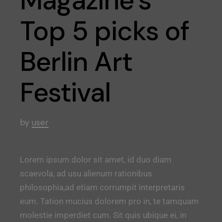
Magazine’s
Top 5 picks of
Berlin Art
Festival
by
user
Lorem ipsum dolor sit amet, id duo diam
scaevola, ad usu alienum rationibus
philosophia,ad etiam corrumpit interpretaris
eum. Tation mucius dolorem pro in, te tamquam
molestie imperdiet cum. Sit quis ubique ei, in