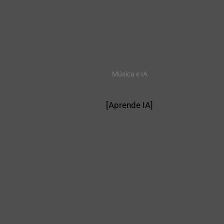
Música e IA
[Aprende IA]