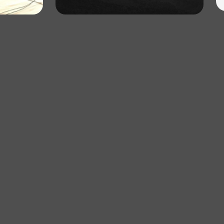
ética
|