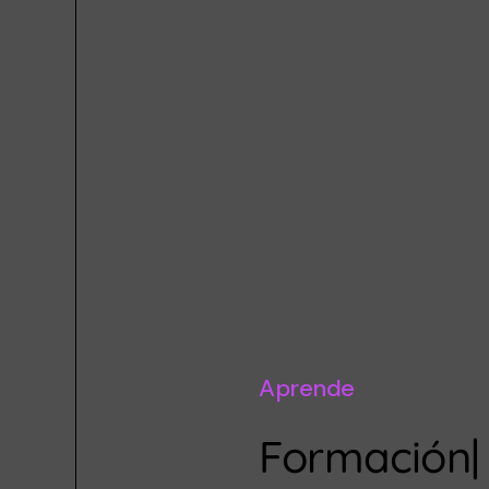
Aprende
L
|