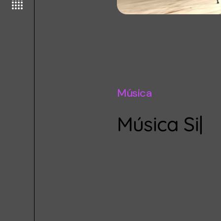
Música
Música Sint