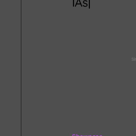
Síntesi
|
Sí